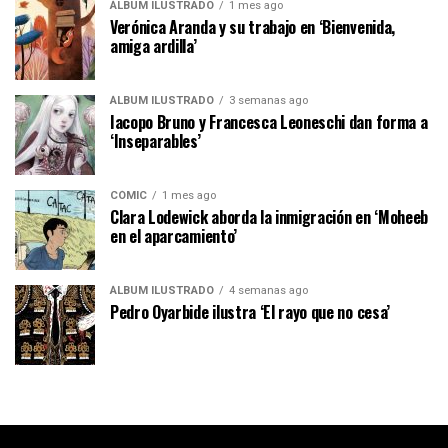
ÁLBUM ILUSTRADO
1 mes ago
Verónica Aranda y su trabajo en ‘Bienvenida,
amiga ardilla’
ÁLBUM ILUSTRADO
3 semanas ago
Iacopo Bruno y Francesca Leoneschi dan forma a
‘Inseparables’
CÓMIC
1 mes ago
Clara Lodewick aborda la inmigración en ‘Moheeb
en el aparcamiento’
ÁLBUM ILUSTRADO
4 semanas ago
Pedro Oyarbide ilustra ‘El rayo que no cesa’