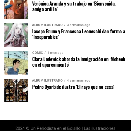
Verónica Aranda y su trabajo en ‘Bienvenida,
amiga ardilla’
ÁLBUM ILUSTRADO
3 semanas ago
Iacopo Bruno y Francesca Leoneschi dan forma a
‘Inseparables’
CÓMIC
1 mes ago
Clara Lodewick aborda la inmigración en ‘Moheeb
en el aparcamiento’
ÁLBUM ILUSTRADO
4 semanas ago
Pedro Oyarbide ilustra ‘El rayo que no cesa’
2024 © Un Periodista en el Bolsillo | Las ilustraciones