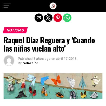
Salir de la versión móvil
NOTICIAS
Raquel Díaz Reguera y ‘Cuando
las niñas vuelan alto’
Published
8 años ago
on
abril 17, 2018
By
redaccion