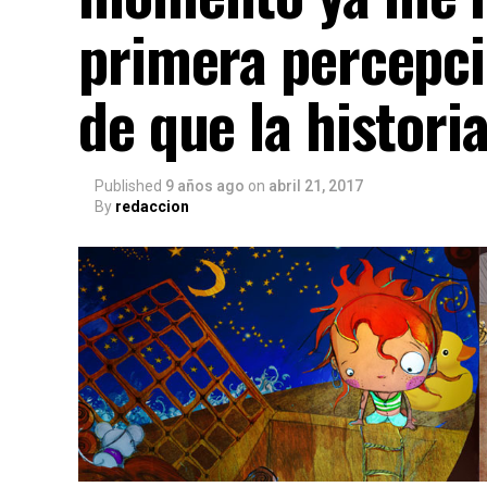
primera percepci
de que la histori
Published
9 años ago
on
abril 21, 2017
By
redaccion