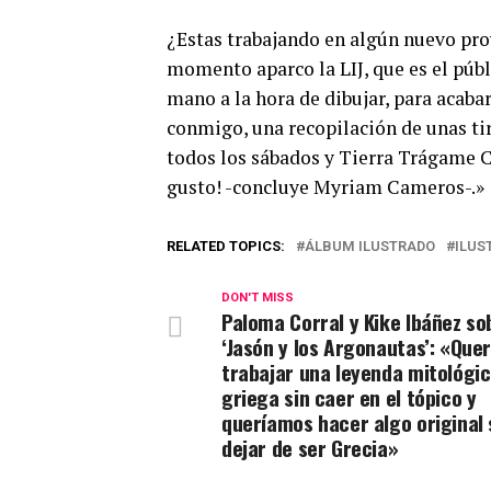
¿Estas trabajando en algún nuevo pro
momento aparco la LIJ, que es el púb
mano a la hora de dibujar, para acabar
conmigo, una recopilación de unas ti
todos los sábados y Tierra Trágame C
gusto! -concluye Myriam Cameros-.»
RELATED TOPICS:
ÁLBUM ILUSTRADO
ILUS
DON'T MISS
Paloma Corral y Kike Ibáñez so
‘Jasón y los Argonautas’: «Que
trabajar una leyenda mitológi
griega sin caer en el tópico y
queríamos hacer algo original 
dejar de ser Grecia»