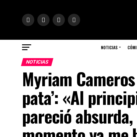
NOTICIAS
CÓMI
NOTICIAS
Myriam Cameros y 
pata’: «Al princip
pareció absurda, 
momento ya me h