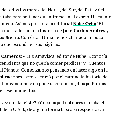
e todos los mares del Norte, del Sur, del Este y del
itaba para no tener que mirarse en el espejo. Un cuento
miedo. Así nos presenta la editorial
Nube Ocho
‘
El
um ilustrado con una historia de
José Carlos Andrés
y
s Sierra
. Con ésta última hemos charlado un poco
lo que esconde en sus páginas.
 Cameros
: «Luis Amavisca, editor de Nube 8, conocía
 cenicienta que no quería comer perdices” y “Cuentos
rial Planeta. Comenzamos pensando en hacer algo en la
blicaciones, pero se cruzó por el camino la historia de
ó tanteándome y no pude decir que no, dibujar Piratas
 en ese momento».
 vez que la leíste? «Yo por aquel entonces cursaba el
l de la U.A.B., de alguna forma buscaba respuestas, a