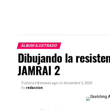
ÁLBUM ILUSTRADO
Dibujando la resiste
JAMRAI 2
Published
8 meses ago
on
diciembre 5, 2025
By
redaccion