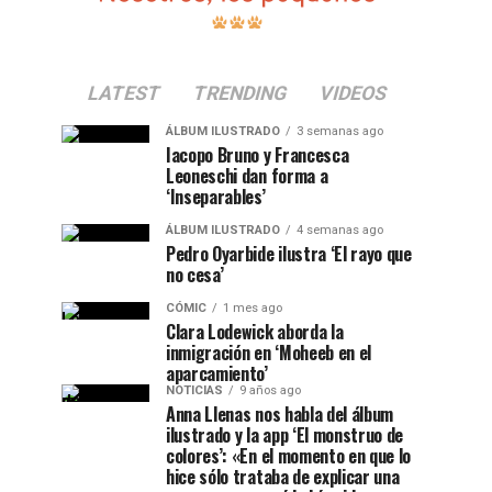
LATEST
TRENDING
VIDEOS
ÁLBUM ILUSTRADO
3 semanas ago
Iacopo Bruno y Francesca
Leoneschi dan forma a
‘Inseparables’
ÁLBUM ILUSTRADO
4 semanas ago
Pedro Oyarbide ilustra ‘El rayo que
no cesa’
CÓMIC
1 mes ago
Clara Lodewick aborda la
inmigración en ‘Moheeb en el
aparcamiento’
NOTICIAS
9 años ago
Anna Llenas nos habla del álbum
ilustrado y la app ‘El monstruo de
colores’: «En el momento en que lo
hice sólo trataba de explicar una