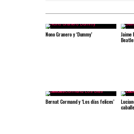
Nono Granero y ‘Dummy’
Jaime P
Beatles
Bernat Cormand y ‘Los días felices’
Lucian
caball