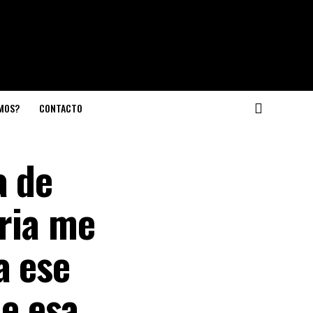
OMOS?
CONTACTO
a de
oria me
a ese
e esa