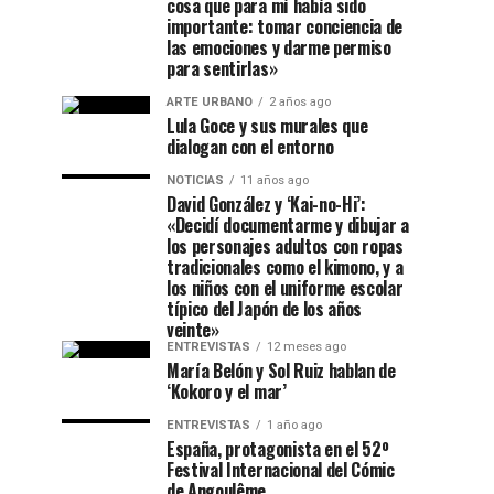
cosa que para mí había sido
importante: tomar conciencia de
las emociones y darme permiso
para sentirlas»
ARTE URBANO
2 años ago
Lula Goce y sus murales que
dialogan con el entorno
NOTICIAS
11 años ago
David González y ‘Kai-no-Hi’:
«Decidí documentarme y dibujar a
los personajes adultos con ropas
tradicionales como el kimono, y a
los niños con el uniforme escolar
típico del Japón de los años
veinte»
ENTREVISTAS
12 meses ago
María Belón y Sol Ruiz hablan de
‘Kokoro y el mar’
ENTREVISTAS
1 año ago
España, protagonista en el 52º
Festival Internacional del Cómic
de Angoulême