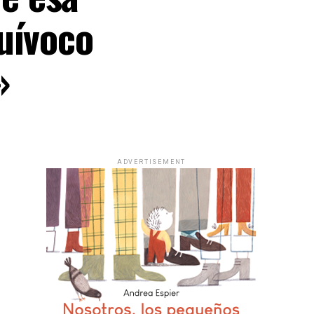
uívoco
»
ADVERTISEMENT