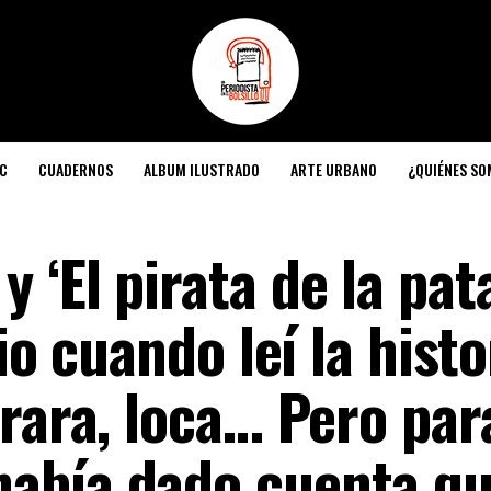
C
CUADERNOS
ALBUM ILUSTRADO
ARTE URBANO
¿QUIÉNES S
‘El pirata de la pat
io cuando leí la hist
rara, loca… Pero par
abía dado cuenta qu