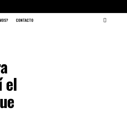
OMOS?
CONTACTO
ra
 el
que