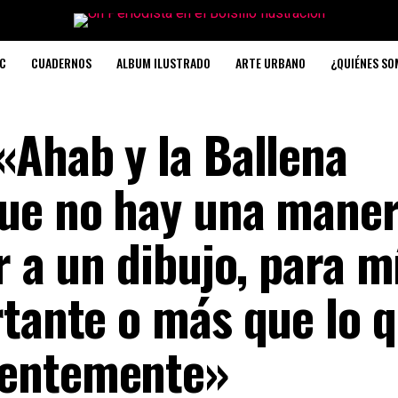
C
CUADERNOS
ALBUM ILUSTRADO
ARTE URBANO
¿QUIÉNES S
«Ahab y la Ballena
que no hay una mane
r a un dibujo, para mí
rtante o más que lo 
ientemente»