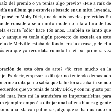
aíz del premio o ya tenías algo previo? «Fue a raíz de
pedía un álbum que estuviese basado en un mito, leyenda,
Y pensé en Moby Dick, una de mis novelas preferidas. Su
uede considerarse un mito moderno a la altura de los
ela escrita “sólo” hace 150 años. También se juntó que
, y aunque ya tenía algún proyecto de escuela en este
la de Melville estaba de fondo, era la excusa, y de ella
ósfera que yo recordaba cuando la leí por primera vez
oración de esta obra de arte? «Yo creo mucho en la
ujo. Es decir, empezar a dibujar no teniendo demasiado
onerme a dibujar no sabía que la historia acabaría siendo
recuerdos que yo tenía de Moby Dick, y con mi gusto por
 del mar. Para mí la atmósfera es importantísima para
un ejemplo: empecé a dibujar una ballena blanca gigante
 como una isla con palmeras, algo que se ha ilustrado en