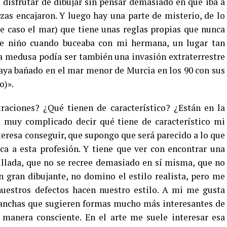
disfrutar de dibujar sin pensar demasiado en qué iba a
ezas encajaron. Y luego hay una parte de misterio, de lo
e caso el mar) que tiene unas reglas propias que nunca
de niño cuando buceaba con mi hermana, un lugar tan
a medusa podía ser también una invasión extraterrestre
haya bañado en el mar menor de Murcia en los 90 con sus
o)».
raciones? ¿Qué tienen de característico? ¿Están en la
a muy complicado decir qué tiene de característico mi
teresa conseguir, que supongo que será parecido a lo que
ca a esta profesión. Y tiene que ver con encontrar una
illada, que no se recree demasiado en sí misma, que no
n gran dibujante, no domino el estilo realista, pero me
nuestros defectos hacen nuestro estilo. A mi me gusta
manchas que sugieren formas mucho más interesantes de
 manera consciente. En el arte me suele interesar esa