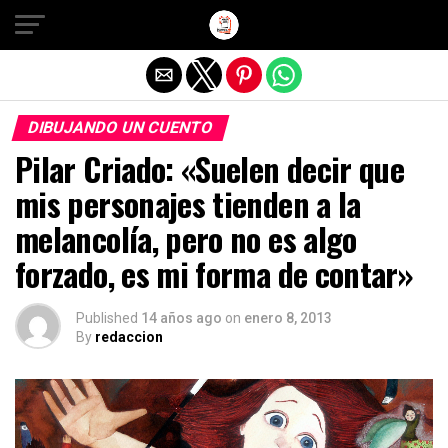
Salir de la versión móvil
DIBUJANDO UN CUENTO
Pilar Criado: «Suelen decir que
mis personajes tienden a la
melancolía, pero no es algo
forzado, es mi forma de contar»
Published
14 años ago
on
enero 8, 2013
By
redaccion