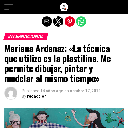
Salir de la versión móvil
INTERNACIONAL
Mariana Ardanaz: «La técnica
que utilizo es la plastilina. Me
permite dibujar, pintar y
modelar al mismo tiempo»
Published
14 años ago
on
octubre 17, 2012
By
redaccion