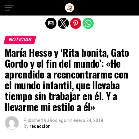
Salir de la versión móvil
NOTICIAS
María Hesse y ‘Rita bonita, Gato
Gordo y el fin del mundo’: «He
aprendido a reencontrarme con
el mundo infantil, que llevaba
tiempo sin trabajar en él. Y a
llevarme mi estilo a él»
Published
9 años ago
on
enero 24, 2018
By
redaccion