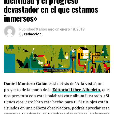
identidad y el progreso
devastador en el que estamos
inmersos»
Published
9 años ago
on
enero 18, 2018
By
redaccion
Daniel Montero Galán
está detrás de ‘
A la vista
‘, un
proyecto de la mano de la
Editorial Libre Albedrío
, que
nos presenta con estas palabras este álbum ilustrado. «Si
tienes ojos, este libro esta hecho para ti. Si tus ojos están
situados en una cabeza observadora, podrás apreciar esta
aventura. Si además, en tu cabeza tienes boca, disfrutarás