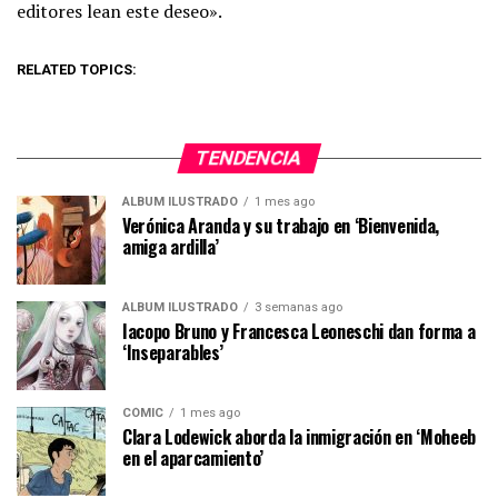
editores lean este deseo».
RELATED TOPICS:
TENDENCIA
ÁLBUM ILUSTRADO
1 mes ago
Verónica Aranda y su trabajo en ‘Bienvenida,
amiga ardilla’
ÁLBUM ILUSTRADO
3 semanas ago
Iacopo Bruno y Francesca Leoneschi dan forma a
‘Inseparables’
CÓMIC
1 mes ago
Clara Lodewick aborda la inmigración en ‘Moheeb
en el aparcamiento’