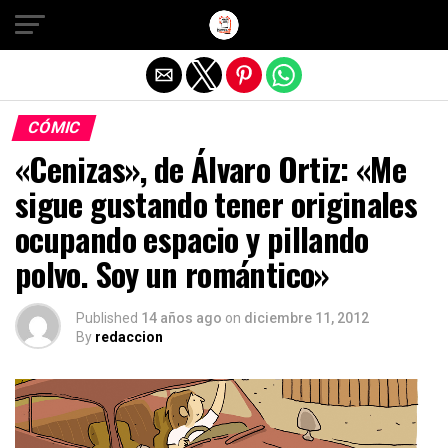
Salir de la versión móvil
CÓMIC
«Cenizas», de Álvaro Ortiz: «Me
sigue gustando tener originales
ocupando espacio y pillando
polvo. Soy un romántico»
Published
14 años ago
on
diciembre 11, 2012
By
redaccion