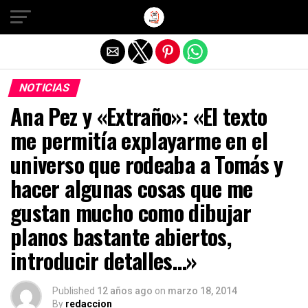
Salir de la versión móvil
NOTICIAS
Ana Pez y «Extraño»: «El texto
me permitía explayarme en el
universo que rodeaba a Tomás y
hacer algunas cosas que me
gustan mucho como dibujar
planos bastante abiertos,
introducir detalles…»
Published
12 años ago
on
marzo 18, 2014
By
redaccion