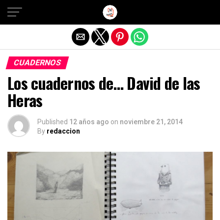
Salir de la versión móvil
CUADERNOS
Los cuadernos de… David de las
Heras
Published
12 años ago
on
noviembre 21, 2014
By
redaccion