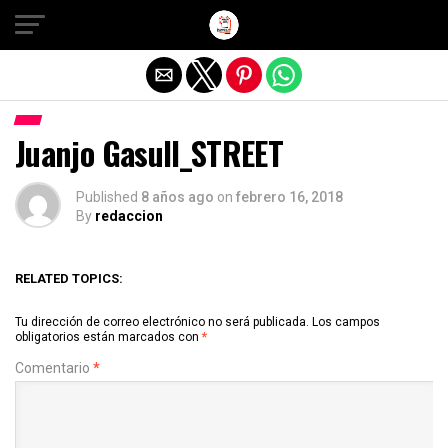
Salir de la versión móvil
Juanjo Gasull_STREET
Published
8 años ago
on
febrero 16, 2018
By
redaccion
RELATED TOPICS:
Tu dirección de correo electrónico no será publicada.
Los campos
obligatorios están marcados con
*
Comentario
*