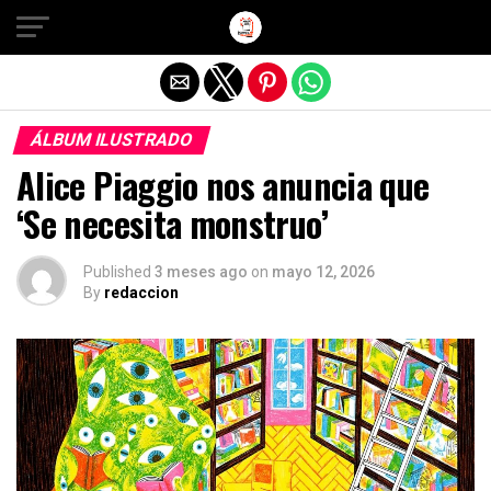
Salir de la versión móvil
ÁLBUM ILUSTRADO
Alice Piaggio nos anuncia que
‘Se necesita monstruo’
Published
3 meses ago
on
mayo 12, 2026
By
redaccion