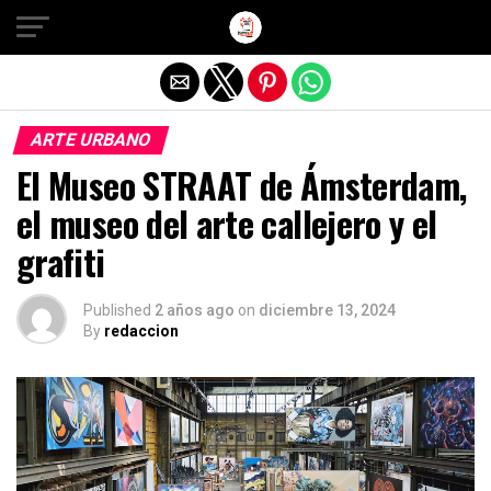
Salir de la versión móvil
ARTE URBANO
El Museo STRAAT de Ámsterdam,
el museo del arte callejero y el
grafiti
Published
2 años ago
on
diciembre 13, 2024
By
redaccion