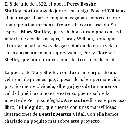
El 8 de julio de 1822, el poeta
Percy Bysshe
Shelley
moría ahogado junto a su amigo Edward Williams
al naufragar el barco en que navegaban ambos durante
una repentina tormenta frente a la costa toscana. Su
esposa,
Mary Shelley
, que ya había sufrido poco antes la
muerte de dos de sus hijos, Clara y William, tenía que
afrontar aquel nuevo y desgarrador duelo en su vida a
solas con su único hijo superviviente, Percy Florence
Shelley, que por entonces contaba tres años de edad.
La poesía de Mary Shelley consta de un corpus de una
veintena de poemas que, a pesar de haber permanecido
prácticamente olvidada, alberga joyas de tan inmensa
calidad poética como este extenso poema sobre la
muerte de Percy, su
elegido
.
Avenauta
edita este precioso
libro, “
El elegido
”, que cuenta con unas maravillosas
ilustraciones de
Beatriz Martín Vidal
. Con ella hemos
charlado un poquito más sobre este proyecto.