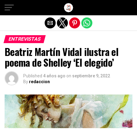
Salir de la versión móvil
ENTREVISTAS
Beatriz Martín Vidal ilustra el
poema de Shelley ‘El elegido’
Published
4 años ago
on
septiembre 9, 2022
By
redaccion