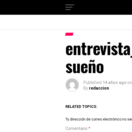
entrevist
sueño
Published
14 años ago
on
By
redaccion
RELATED TOPICS:
Tu dirección de correo electrónico no se
Comentario
*