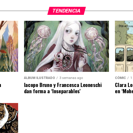
TENDENCIA
ÁLBUM ILUSTRADO
3 semanas ago
CÓMIC
1
n
Iacopo Bruno y Francesca Leoneschi
Clara Lo
dan forma a ‘Inseparables’
en ‘Moh