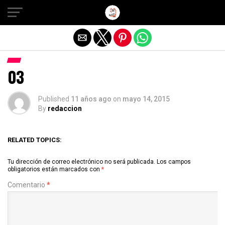
Salir de la versión móvil
03
Published
11 años ago
on
mayo 14, 2015
By
redaccion
RELATED TOPICS:
Tu dirección de correo electrónico no será publicada.
Los campos
obligatorios están marcados con
*
Comentario
*