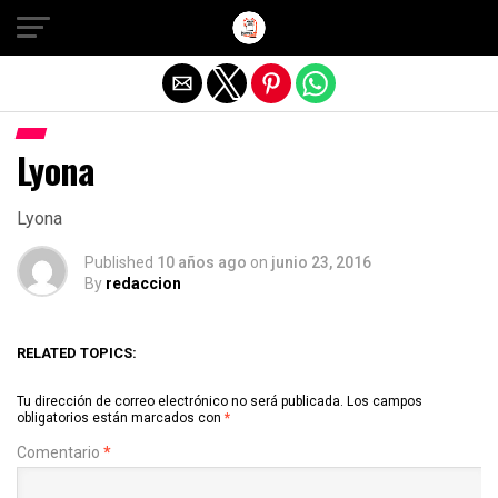
Salir de la versión móvil
Lyona
Lyona
Published
10 años ago
on
junio 23, 2016
By
redaccion
RELATED TOPICS:
Tu dirección de correo electrónico no será publicada.
Los campos
obligatorios están marcados con
*
Comentario
*