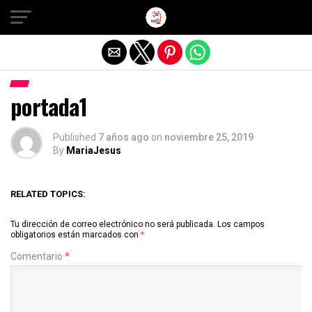
Salir de la versión móvil
portada1
Published
7 años ago
on
noviembre 25, 2019
By
MariaJesus
RELATED TOPICS:
Tu dirección de correo electrónico no será publicada.
Los campos
obligatorios están marcados con
*
Comentario
*