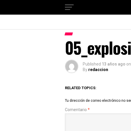
05_explos
Published
13 años ago
on
By
redaccion
RELATED TOPICS:
Tu dirección de correo electrónico no se
Comentario
*