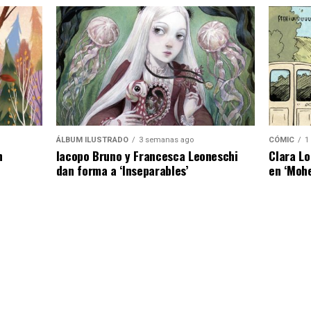
ÁLBUM ILUSTRADO
3 semanas ago
CÓMIC
1
n
Iacopo Bruno y Francesca Leoneschi
Clara Lo
dan forma a ‘Inseparables’
en ‘Moh