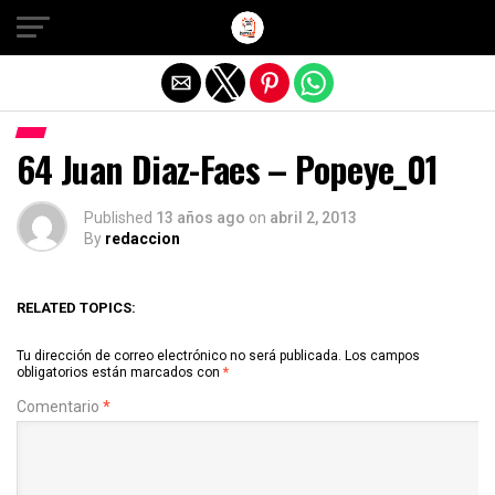
Salir de la versión móvil
64 Juan Diaz-Faes – Popeye_01
Published
13 años ago
on
abril 2, 2013
By
redaccion
RELATED TOPICS:
Tu dirección de correo electrónico no será publicada.
Los campos
obligatorios están marcados con
*
Comentario
*