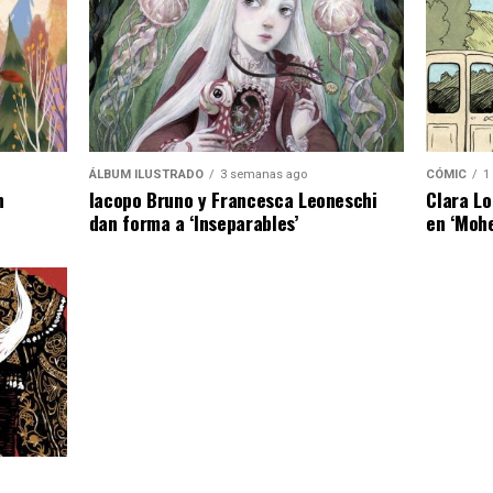
ÁLBUM ILUSTRADO
3 semanas ago
CÓMIC
1
n
Iacopo Bruno y Francesca Leoneschi
Clara Lo
dan forma a ‘Inseparables’
en ‘Moh