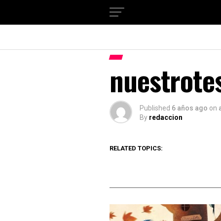
nuestrote
Published
6 años ago
on
By
redaccion
RELATED TOPICS: