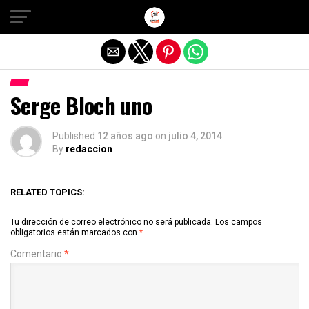
Salir de la versión móvil
Serge Bloch uno
Published
12 años ago
on
julio 4, 2014
By
redaccion
RELATED TOPICS:
Tu dirección de correo electrónico no será publicada.
Los campos
obligatorios están marcados con
*
Comentario
*