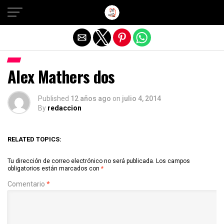
Salir de la versión móvil
Alex Mathers dos
Published
12 años ago
on
julio 4, 2014
By
redaccion
RELATED TOPICS:
Tu dirección de correo electrónico no será publicada.
Los campos
obligatorios están marcados con
*
Comentario
*