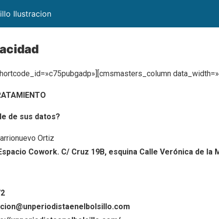
llo Ilustracion
vacidad
hortcode_id=»c75pubgadp»][cmsmasters_column data_width=»1
TRATAMIENTO
le de sus datos?
arrionuevo Ortiz
Espacio Cowork. C/ Cruz 19B, esquina Calle Verónica de la 
72
cion@unperiodistaenelbolsillo.com