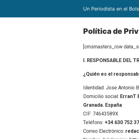
Un Periodista en el Bolsi
Política de Pri
[cmsmasters_row data_s
I. RESPONSABLE DEL 
¿Quién es el responsab
Identidad: Jose Antonio B
Domicilio social:
ErranT 
Granada. España
CIF: 74643589X
Teléfono:
+34 630 752 3
Correo Electrónico:
redac