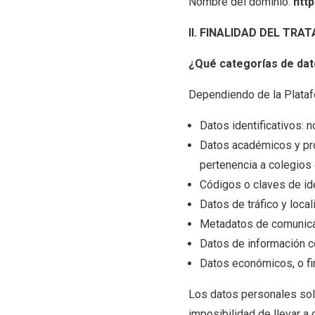
Nombre del dominio:
http
II. FINALIDAD DEL TR
¿Qué categorías de da
Dependiendo de la Platafo
Datos identificativos: n
Datos académicos y prof
pertenencia a colegios
Códigos o claves de ide
Datos de tráfico y local
Metadatos de comunica
Datos de información c
Datos económicos, o fi
Los datos personales soli
imposibilidad de llevar a 