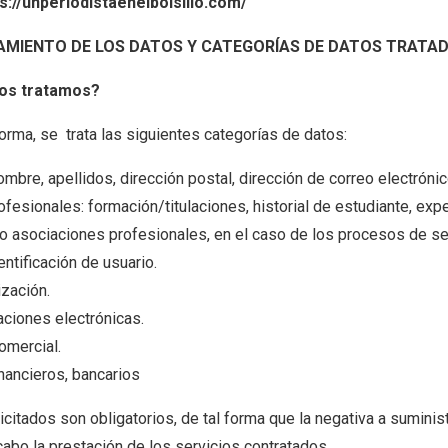
s://unperiodistaenelbolsillo.com/
ATAMIENTO DE LOS DATOS Y CATEGORÍAS DE DATOS TRATA
tos tratamos?
rma, se trata las siguientes categorías de datos:
ombre, apellidos, dirección postal, dirección de correo electrónic
esionales: formación/titulaciones, historial de estudiante, expe
 o asociaciones profesionales, en el caso de los procesos de se
ntificación de usuario.
ización.
ciones electrónicas.
omercial.
nancieros, bancarios
citados son obligatorios, de tal forma que la negativa a suminis
cabo la prestación de los servicios contratados.