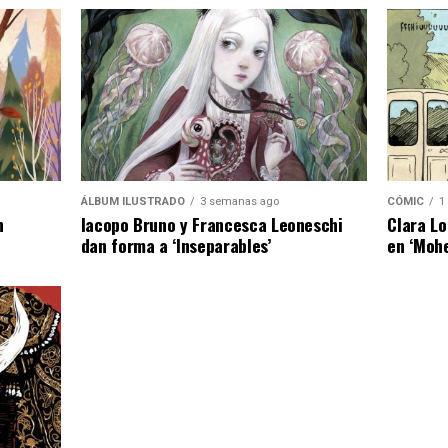
ÁLBUM ILUSTRADO
3 semanas ago
CÓMIC
1
n
Iacopo Bruno y Francesca Leoneschi
Clara Lo
dan forma a ‘Inseparables’
en ‘Moh