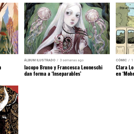
ÁLBUM ILUSTRADO
3 semanas ago
CÓMIC
1
n
Iacopo Bruno y Francesca Leoneschi
Clara Lo
dan forma a ‘Inseparables’
en ‘Moh