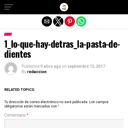
Salir de la versión móvil
1_lo-que-hay-detras_la-pasta-de-
dientes
Published
9 años ago
on
septiembre 12, 2017
By
redaccion
RELATED TOPICS:
Tu dirección de correo electrónico no será publicada.
Los campos
obligatorios están marcados con
*
Comentario
*