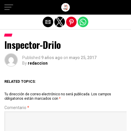
Salir de la versión móvil
Inspector-Drilo
Published
9 años ago
on
mayo 25, 2017
By
redaccion
RELATED TOPICS:
Tu dirección de correo electrónico no será publicada.
Los campos
obligatorios están marcados con
*
Comentario
*