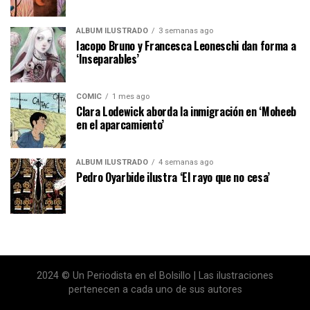
ÁLBUM ILUSTRADO
3 semanas ago
Iacopo Bruno y Francesca Leoneschi dan forma a
‘Inseparables’
CÓMIC
1 mes ago
Clara Lodewick aborda la inmigración en ‘Moheeb
en el aparcamiento’
ÁLBUM ILUSTRADO
4 semanas ago
Pedro Oyarbide ilustra ‘El rayo que no cesa’
2024 © Un Periodista en el Bolsillo | Las ilustraciones
pertenecen a cada uno de sus autores