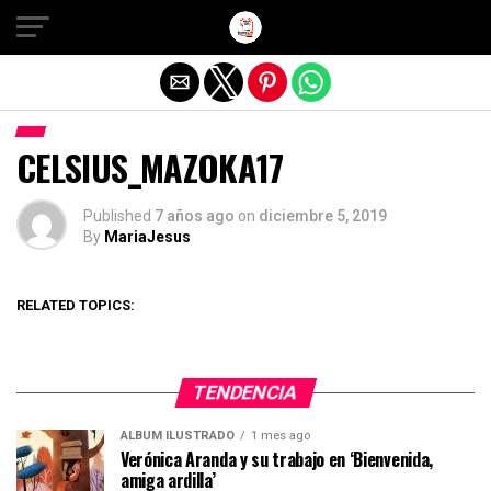
Salir de la versión móvil
CELSIUS_MAZOKA17
Published
7 años ago
on
diciembre 5, 2019
By
MariaJesus
RELATED TOPICS:
TENDENCIA
ÁLBUM ILUSTRADO
1 mes ago
Verónica Aranda y su trabajo en ‘Bienvenida,
amiga ardilla’