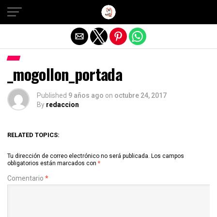
Salir de la versión móvil
_mogollon_portada
Published
9 años ago
on
octubre 24, 2017
By
redaccion
RELATED TOPICS:
Tu dirección de correo electrónico no será publicada.
Los campos
obligatorios están marcados con
*
Comentario
*