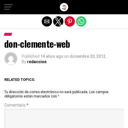
Salir de la versión móvil
don-clemente-web
Published
14 años ago
on
diciembre 20, 2012
By
redaccion
RELATED TOPICS:
Tu dirección de correo electrónico no será publicada.
Los campos
obligatorios están marcados con
*
Comentario
*