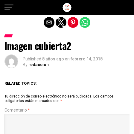
Salir de la versión móvil
Imagen cubierta2
Published
8 años ago
on
febrero 14, 2018
By
redaccion
RELATED TOPICS:
Tu dirección de correo electrónico no será publicada.
Los campos
obligatorios están marcados con
*
Comentario
*