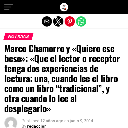
Salir de la versión móvil
NOTICIAS
Marco Chamorro y «Quiero ese
beso»: «Que el lector o receptor
tenga dos experiencias de
lectura: una, cuando lee el libro
como un libro “tradicional”, y
otra cuando lo lee al
desplegarlo»
Published
12 años ago
on
junio 9, 2014
By
redaccion