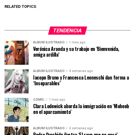
RELATED TOPICS:
TENDENCIA
ÁLBUM ILUSTRADO
1 mes ago
Verónica Aranda y su trabajo en ‘Bienvenida,
amiga ardilla’
ÁLBUM ILUSTRADO
4 semanas ago
Iacopo Bruno y Francesca Leoneschi dan forma a
‘Inseparables’
CÓMIC
1 mes ago
Clara Lodewick aborda la inmigración en ‘Moheeb
en el aparcamiento’
ÁLBUM ILUSTRADO
4 semanas ago
Pedro Oyarbide ilustra ‘El rayo que no cesa’