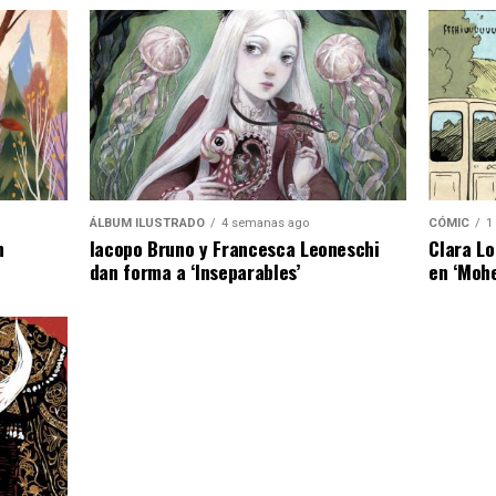
ÁLBUM ILUSTRADO
4 semanas ago
CÓMIC
1
n
Iacopo Bruno y Francesca Leoneschi
Clara Lo
dan forma a ‘Inseparables’
en ‘Moh