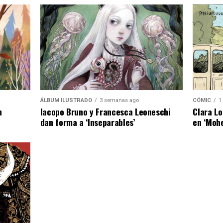
ÁLBUM ILUSTRADO
3 semanas ago
CÓMIC
1
n
Iacopo Bruno y Francesca Leoneschi
Clara Lo
dan forma a ‘Inseparables’
en ‘Moh