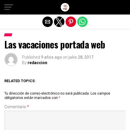
Salir de la versión móvil
Las vacaciones portada web
Published
9 años ago
on
julio 28, 2017
By
redaccion
RELATED TOPICS:
Tu dirección de correo electrónico no será publicada.
Los campos
obligatorios están marcados con
*
Comentario
*