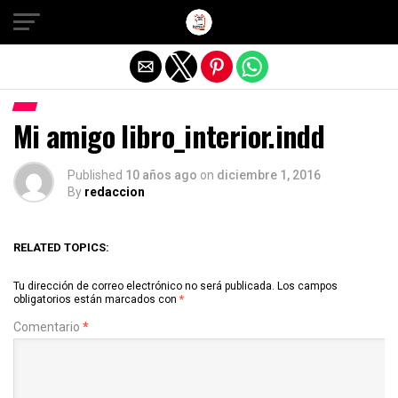
Salir de la versión móvil
Mi amigo libro_interior.indd
Published
10 años ago
on
diciembre 1, 2016
By
redaccion
RELATED TOPICS:
Tu dirección de correo electrónico no será publicada.
Los campos
obligatorios están marcados con
*
Comentario
*