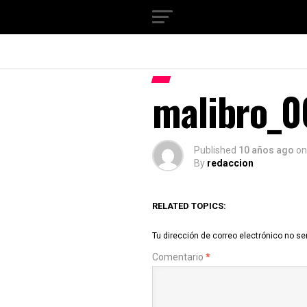
malibro_0
Published
10 años ago
on
By
redaccion
RELATED TOPICS:
Tu dirección de correo electrónico no se
Comentario
*