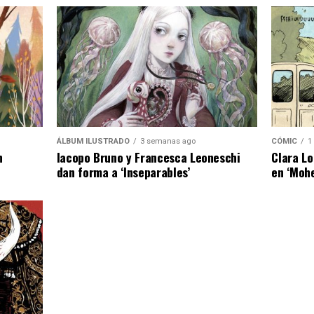
ÁLBUM ILUSTRADO
3 semanas ago
CÓMIC
1
n
Iacopo Bruno y Francesca Leoneschi
Clara Lo
dan forma a ‘Inseparables’
en ‘Moh