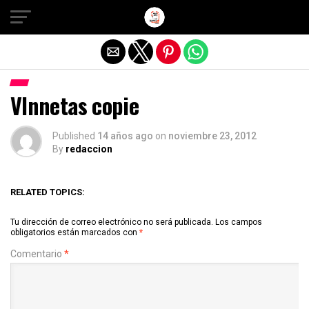
Salir de la versión móvil
VInnetas copie
Published
14 años ago
on
noviembre 23, 2012
By
redaccion
RELATED TOPICS:
Tu dirección de correo electrónico no será publicada.
Los campos
obligatorios están marcados con
*
Comentario
*