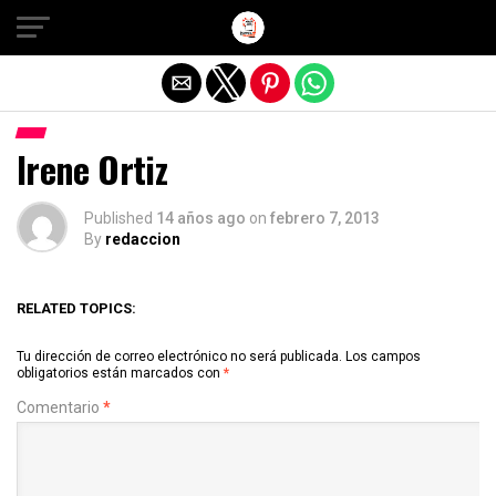
Salir de la versión móvil
Irene Ortiz
Published
14 años ago
on
febrero 7, 2013
By
redaccion
RELATED TOPICS:
Tu dirección de correo electrónico no será publicada.
Los campos
obligatorios están marcados con
*
Comentario
*