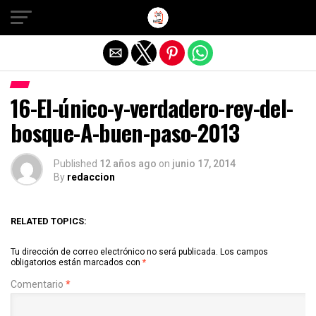
Salir de la versión móvil
16-El-único-y-verdadero-rey-del-
bosque-A-buen-paso-2013
Published
12 años ago
on
junio 17, 2014
By
redaccion
RELATED TOPICS:
Tu dirección de correo electrónico no será publicada.
Los campos
obligatorios están marcados con
*
Comentario
*