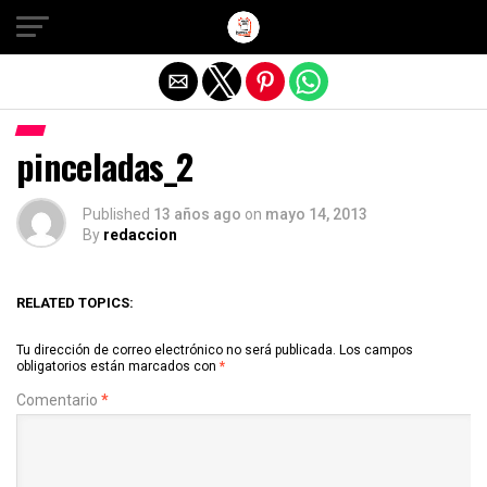
Salir de la versión móvil
pinceladas_2
Published
13 años ago
on
mayo 14, 2013
By
redaccion
RELATED TOPICS:
Tu dirección de correo electrónico no será publicada.
Los campos
obligatorios están marcados con
*
Comentario
*