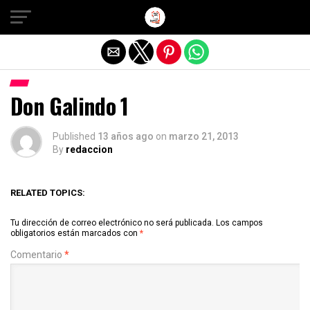
Salir de la versión móvil
Don Galindo 1
Published
13 años ago
on
marzo 21, 2013
By
redaccion
RELATED TOPICS:
Tu dirección de correo electrónico no será publicada.
Los campos
obligatorios están marcados con
*
Comentario
*