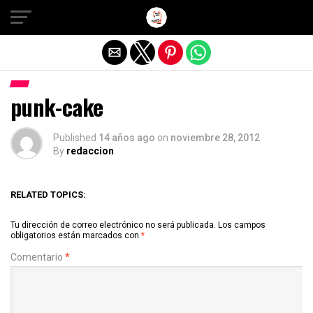
Salir de la versión móvil
punk-cake
Published
14 años ago
on
noviembre 28, 2012
By
redaccion
RELATED TOPICS:
Tu dirección de correo electrónico no será publicada.
Los campos
obligatorios están marcados con
*
Comentario
*