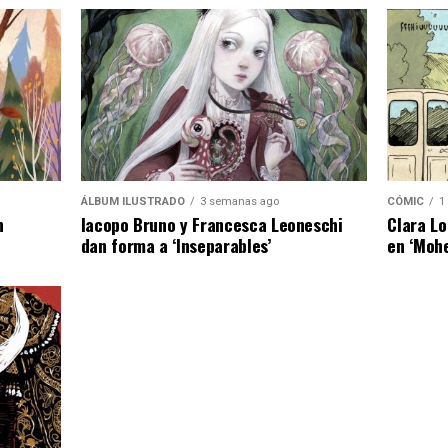
ÁLBUM ILUSTRADO
3 semanas ago
CÓMIC
1
n
Iacopo Bruno y Francesca Leoneschi
Clara Lo
dan forma a ‘Inseparables’
en ‘Moh