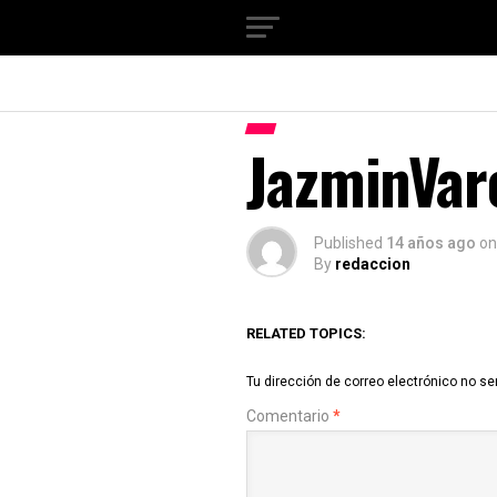
JazminVar
Published
14 años ago
on
By
redaccion
RELATED TOPICS:
Tu dirección de correo electrónico no se
Comentario
*