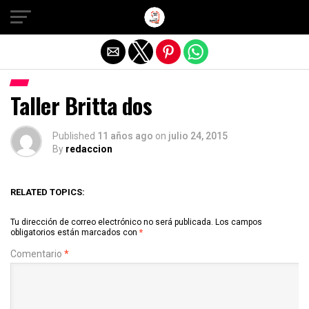
Salir de la versión móvil
Taller Britta dos
Published
11 años ago
on
julio 24, 2015
By
redaccion
RELATED TOPICS:
Tu dirección de correo electrónico no será publicada.
Los campos
obligatorios están marcados con
*
Comentario
*