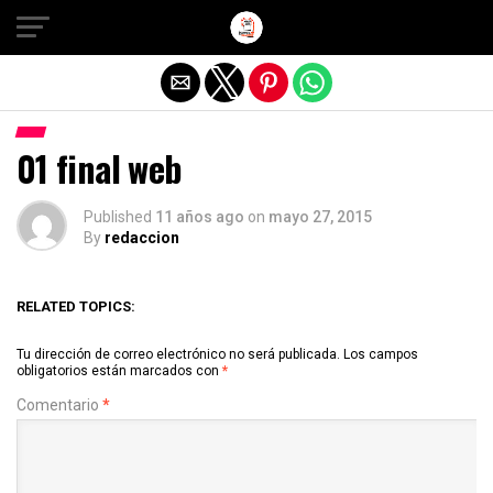
Salir de la versión móvil
01 final web
Published
11 años ago
on
mayo 27, 2015
By
redaccion
RELATED TOPICS:
Tu dirección de correo electrónico no será publicada.
Los campos
obligatorios están marcados con
*
Comentario
*