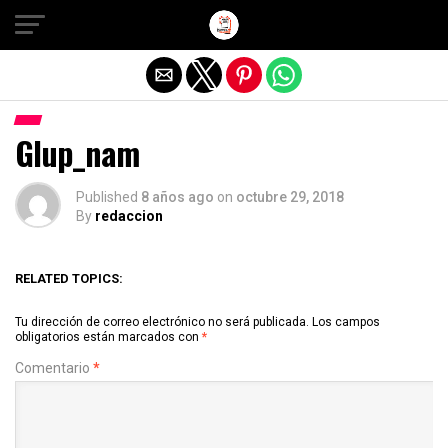
Salir de la versión móvil
Glup_nam
Published
8 años ago
on
octubre 29, 2018
By
redaccion
RELATED TOPICS:
Tu dirección de correo electrónico no será publicada.
Los campos
obligatorios están marcados con
*
Comentario
*