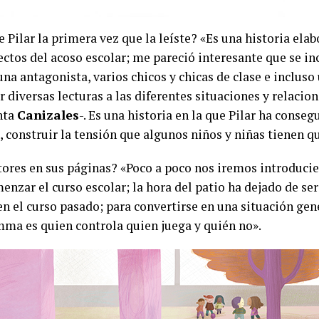
de Pilar la primera vez que la leíste? «Es una historia e
pectos del acoso escolar; me pareció interesante que se in
una antagonista, varios chicos y chicas de clase e inclus
 diversas lecturas a las diferentes situaciones y relacio
nta
Canizales
-. Es una historia en la que Pilar ha conse
 construir la tensión que algunos niños y niñas tienen qu
tores en sus páginas? «Poco a poco nos iremos introducie
menzar el curso escolar; la hora del patio ha dejado de s
n el curso pasado; para convertirse en una situación gen
mma es quien controla quien juega y quién no».