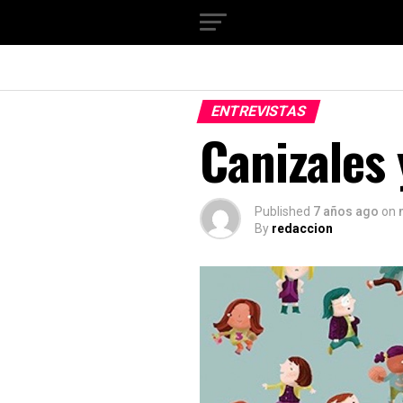
ENTREVISTAS
Canizales 
Published
7 años ago
on
By
redaccion