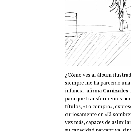
¿Cómo ves al álbum ilustrad
siempre me ha parecido una 
infancia -afirma
Canizales
-
para que transformemos nues
títulos, «Lo compro», expre
curiosamente en «El sombrero
vez más, capaces de asimila
su capacidad perceptiva, sino